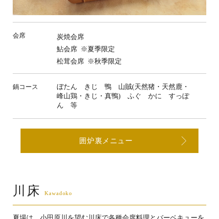
会席
炭焼会席
鮎会席
※夏季限定
松茸会席
※秋季限定
鍋コース
ぼたん きじ 鴨 山賊(天然猪・天然鹿・
峰山鶏・きじ・真鴨) ふぐ かに すっぽ
ん 等
囲炉裏メニュー
川床
夏場は、小田原川を望む川床で各種会席料理とバーベキューを