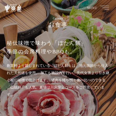
MENU
Cuisine
お食事
秘伝味噌で味わう「ぼたん鍋」
季節の会席料理やBBQも。
創業時より親しまれている「ぼたん鍋」は、地元猟師から仕入
れた天然猪を使用。
加工も施設内で行い、先代女将より引き継
ぐ秘伝味噌で仕上げます。
猪肉を雉や鴨と食べ比べのできる
「山賊鍋」も人気。夏場は川床限定コースをご用意していま
す。